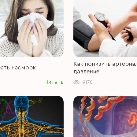
Как понизить артериа
рать насморк
давление
Читать
6
9170