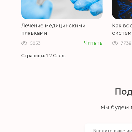
Лечение медицинскими
Как во
пиявками
систем
Читать
5053
7738
Страницы:
1
2
След.
Под
Мы будем п