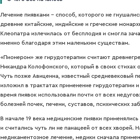
Лечение пиявками – способ, которого не гнушалис
древние китайские, индийские и греческие монарх
Клеопатра излечилась от бесплодия и смогла зача
именно благодаря этим маленьким существам.
«Пионером» же гирудотерапии считают древнегре
Никандра Колофонского, который в своих стихах о
Чуть позже Авиценна, известный средневековый п
изложил в трактатах применение гирудотерапии и 
время пиявок использовали почти от всех недугов:
болезней почек, печени, суставов, психических за
В начале 19 века медицинские пиявки применялис
и считались чуть ли не панацеей от всех хворей. Н
медикаментозное лечение, медики сначала приме