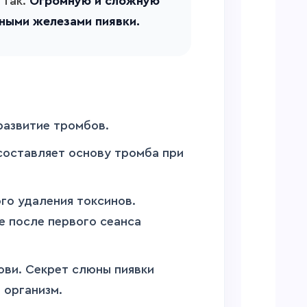
 так.
Огромную и сложную
ными железами пиявки.
развитие тромбов.
составляет основу тромба при
ого удаления токсинов.
е после первого сеанса
ови. Секрет слюны пиявки
 организм.