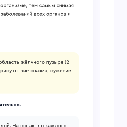
организме, тем самым снимая
 заболеваний всех органов и
область жёлчного пузыря (2
присутствие спазма, сужение
ятельно.
едой. Натощак, до каждого